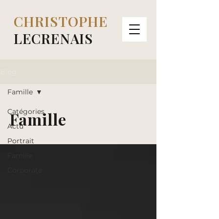
CHRISTOPHE
LECRENAIS
Blog
Famille
Catégories
Famille
Actu
Portrait
Famille
Corporate